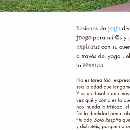
yoga
Sesiones de
div
juego
para niñ@s y 
explorar
con su cuer
a través del yoga , e
Música
la
.
No es tarea fácil expres
sea la edad que tengam
Y es un desafío aún may
vez qué y cómo es lo qu
nos inunda la tristeza, e
De la dualidad pena-rab
titulado
Solo Respira
que
y disfrutéis, porque no os