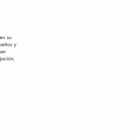
 en su
queños y
ser
jación.