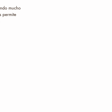
mundo mucho
s permite
s
.